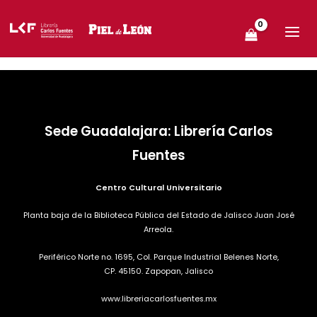
Ir
MAIN
Por
beebmx
/
4 de agosto de 2025
al
MEN
contenido
[mailpoet_page]
Sede Guadalajara: Librería Carlos
Fuentes
Centro Cultural Universitario
Planta baja de la Biblioteca Pública del Estado de Jalisco Juan José
Arreola.
Periférico Norte no. 1695, Col. Parque Industrial Belenes Norte,
CP. 45150. Zapopan, Jalisco
www.libreriacarlosfuentes.mx