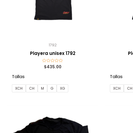
1792
Playera unisex 1792
Pl
$
435.00
Valorado
con
0
Tallas
Tallas
de
5
XCH
CH
M
G
XG
XCH
CH