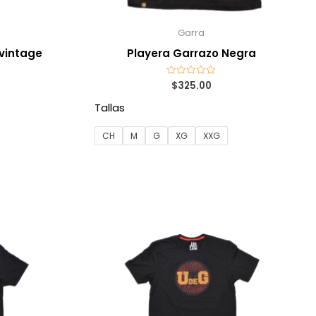
Garra
 vintage
Playera Garrazo Negra
$
325.00
Valorado
con
0
Tallas
de
5
CH
M
G
XG
XXG