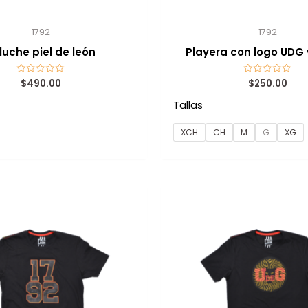
1792
1792
luche piel de león
Playera con logo UDG
$
490.00
$
250.00
Valorado
Valorado
con
con
0
0
Tallas
de
de
5
5
XCH
CH
M
G
XG