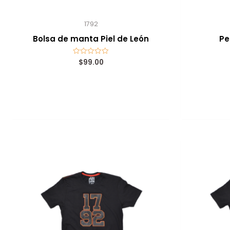
1792
Bolsa de manta Piel de León
Pe
$
99.00
Valorado
con
0
de
5