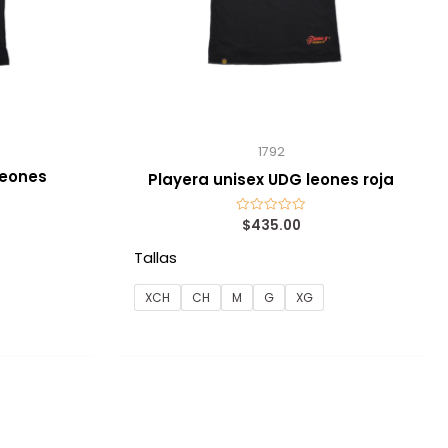
1792
leones
Playera unisex UDG leones roja
$
435.00
Valorado
con
0
Tallas
de
5
XCH
CH
M
G
XG