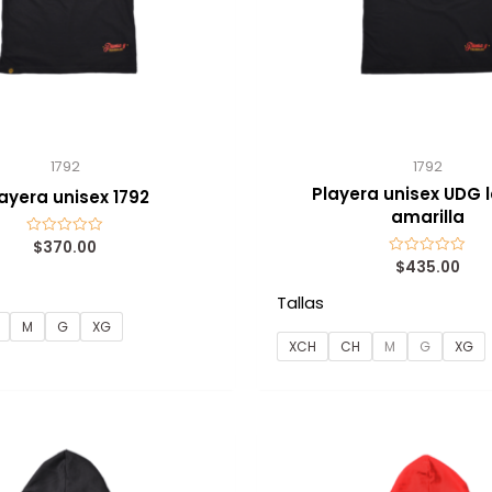
1792
1792
Playera unisex UDG 
ayera unisex 1792
amarilla
$
370.00
Valorado
con
$
435.00
Valorado
0
con
de
0
5
Tallas
de
5
M
G
XG
XCH
CH
M
G
XG