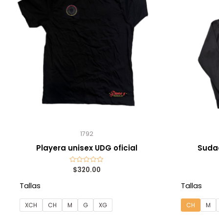
1792
Playera unisex UDG oficial
Suda
$
320.00
Valorado
con
0
Tallas
Tallas
de
5
XCH
CH
M
G
XG
CH
M