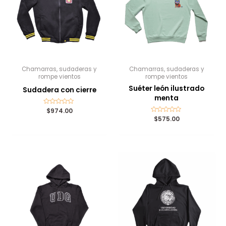
Chamarras, sudaderas y
Chamarras, sudaderas y
rompe vientos
rompe vientos
Suéter león ilustrado
Sudadera con cierre
menta
Valorado
$
974.00
con
Valorado
$
575.00
0
con
de
0
5
de
5