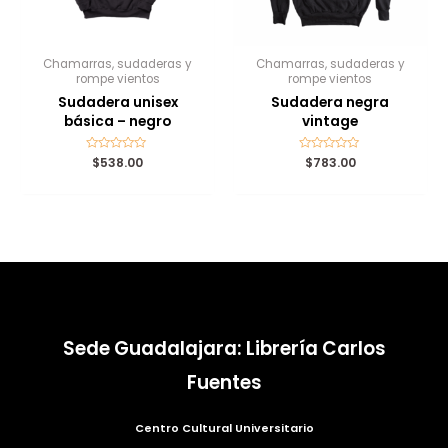
Chamarras, sudaderas y
Chamarras, sudaderas y
rompe vientos
rompe vientos
Sudadera unisex
Sudadera negra
básica – negro
vintage
Valorado
$
538.00
Valorado
$
783.00
con
con
0
0
de
de
5
5
Sede Guadalajara: Librería Carlos
Fuentes
Centro Cultural Universitario