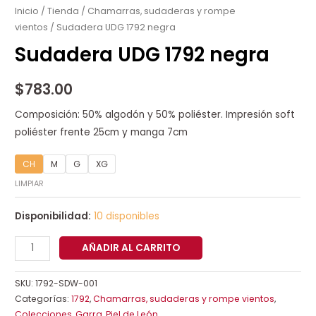
1792
Inicio
/
Tienda
/
Chamarras, sudaderas y rompe
vientos
/ Sudadera UDG 1792 negra
negra
cantidad
Sudadera UDG 1792 negra
$
783.00
Composición: 50% algodón y 50% poliéster. Impresión soft
poliéster frente 25cm y manga 7cm
CH
M
G
XG
LIMPIAR
Disponibilidad:
10 disponibles
AÑADIR AL CARRITO
SKU:
1792-SDW-001
Categorías:
1792
,
Chamarras, sudaderas y rompe vientos
,
Colecciones
,
Garra
,
Piel de León