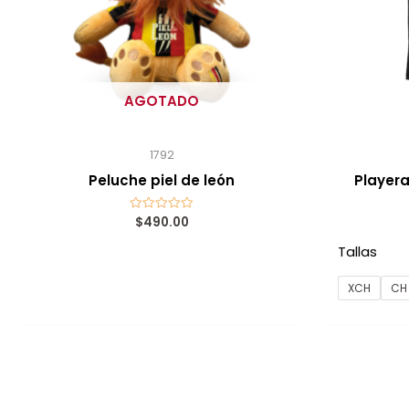
AGOTADO
1792
Peluche piel de león
Playera
$
490.00
Valorado
con
0
Tallas
de
5
XCH
CH