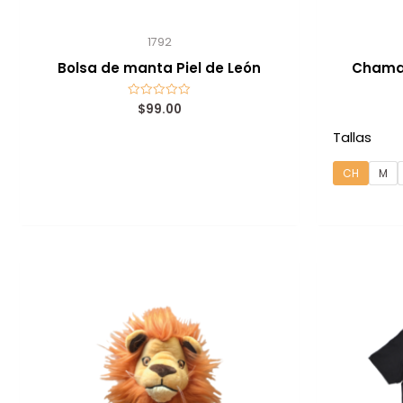
1792
Bolsa de manta Piel de León
Chamar
$
99.00
Valorado
con
0
Tallas
de
5
CH
M