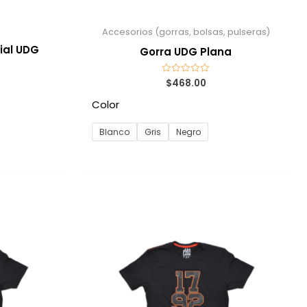
Accesorios (gorras, bolsas, pulseras)
ial UDG
Gorra UDG Plana
$
468.00
Valorado
con
0
Color
de
5
Blanco
Gris
Negro