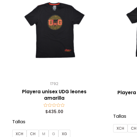
1792
Playera unisex UDG leones
Playera
amarilla
$
435.00
Valorado
con
Tallas
0
Tallas
de
5
XCH
CH
XCH
CH
M
G
XG