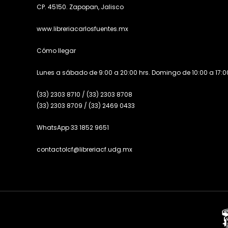
CP. 45150. Zapopan, Jalisco
www.libreriacarlosfuentes.mx
Cómo llegar
Lunes a sábado de 9:00 a 20:00 hrs. Domingo de 10:00 a 17:00
(33) 2303 8710
/
(33) 2303 8708
(33) 2303 8709
/
(33) 2469 0433
WhatsApp 33 1852 9651
contactolcf@libreriacf.udg.mx