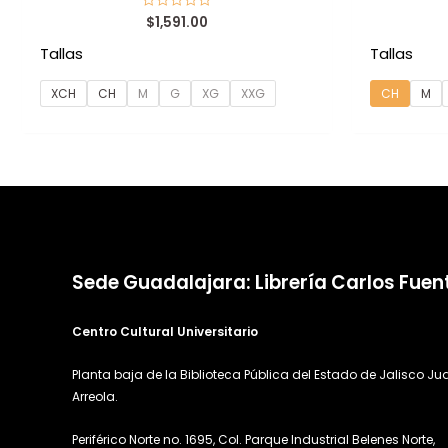
$
1,591.00
Valorado
con
0
Tallas
Tallas
de
5
XCH
CH
M
G
XG
XXG
CH
M
Sede Guadalajara: Librería Carlos Fuen
Centro Cultural Universitario
Planta baja de la Biblioteca Pública del Estado de Jalisco Ju
Arreola.
Periférico Norte no. 1695, Col. Parque Industrial Belenes Norte,