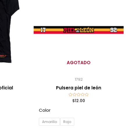
AGOTADO
1792
ficial
Pulsera piel de león
$
12.00
Valorado
con
0
Color
de
5
Amarillo
Rojo