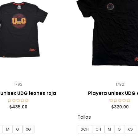
1792
1792
 unisex UDG leones roja
Playera unisex UDG o
$
435.00
$
320.00
Valorado
Valorado
con
con
0
0
Tallas
de
de
5
5
M
G
XG
XCH
CH
M
G
XG