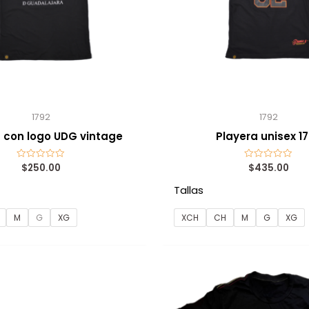
1792
1792
 con logo UDG vintage
Playera unisex 1
$
250.00
$
435.00
Valorado
Valorado
con
con
0
0
Tallas
de
de
5
5
M
G
XG
XCH
CH
M
G
XG