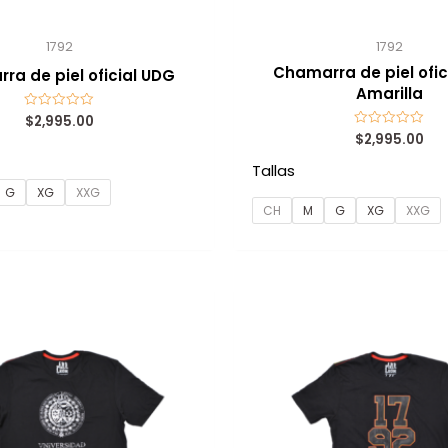
1792
1792
Chamarra de piel ofic
ra de piel oficial UDG
Amarilla
$
2,995.00
Valorado
con
$
2,995.00
Valorado
0
con
de
0
5
Tallas
de
5
G
XG
XXG
CH
M
G
XG
XXG