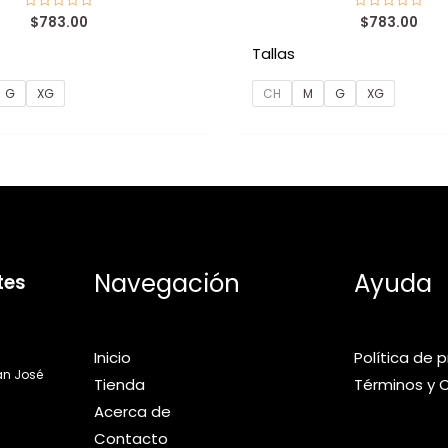
$
783.00
$
783.00
Valorado
Valorado
con
con
0
0
Tallas
de
de
5
5
G
XG
CH
M
G
XG
Navegación
Ayuda
tes
Inicio
Política de 
an José
Tienda
Términos y 
Acerca de
Contacto