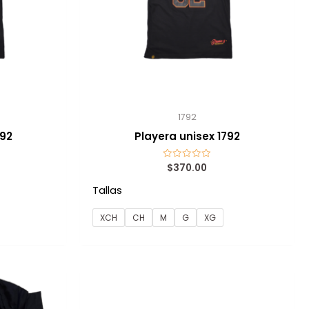
1792
792
Playera unisex 1792
$
370.00
Valorado
con
0
Tallas
de
5
XCH
CH
M
G
XG