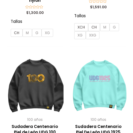
nylon
Valorado
$
1,591.00
con
Valorado
$
1,300.00
0
Tallas
con
de
0
5
Tallas
de
5
XCH
CH
M
G
CH
M
G
XG
XG
XXG
100 años
100 años
Sudadera Centenario
Sudadera Centenario
Piel de León UDG 100
Piel De León UDG 1925