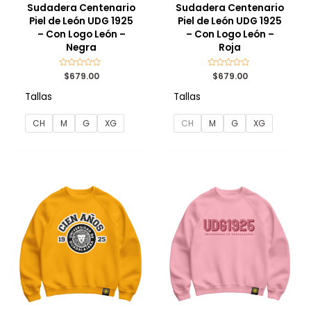
Sudadera Centenario
Sudadera Centenario
Piel de León UDG 1925
Piel de León UDG 1925
– Con Logo León –
– Con Logo León –
Negra
Roja
Valorado
$
679.00
Valorado
$
679.00
con
con
0
0
Tallas
Tallas
de
de
5
5
CH
M
G
XG
CH
M
G
XG