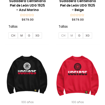
Sudadera Centenario
Sudadera Centenario
Piel de León UDG 1925
Piel de León UDG 1925
– Azul Marino
– Beige
Valorado
$
679.00
Valorado
$
679.00
con
con
0
0
Tallas
Tallas
de
de
5
5
CH
M
G
XG
CH
M
G
XG
100 años
100 años