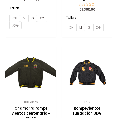
$
1,056.00
con
0
Tallas
de
Valorado
$
1,300.00
5
con
0
Tallas
de
CH
M
G
XG
5
XXG
CH
M
G
XG
100 años
1792
Chamarra rompe
Rompevientos
vientos centenario –
fundación UDG