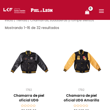
Ir
MAIN
al
MEN
contenido
Inicio
/
Tienda
/ Chamarras, sudaderas y rompe vientos
Mostrando 1–16 de 32 resultados
1792
1792
Chamarra de piel
Chamarra de piel
oficial UDG
oficial UDG Amarilla
Valorado
Valorado