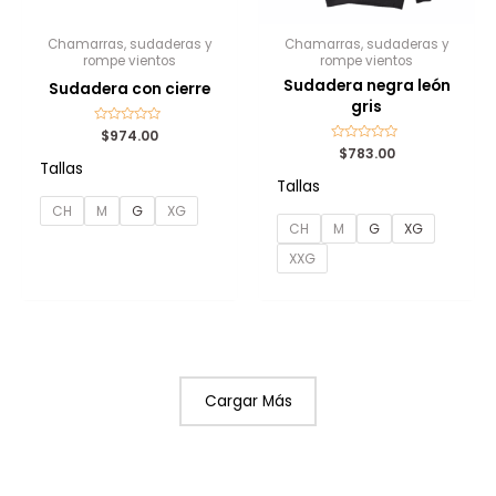
Chamarras, sudaderas y
Chamarras, sudaderas y
rompe vientos
rompe vientos
Sudadera negra león
Sudadera con cierre
gris
Valorado
$
974.00
con
Valorado
$
783.00
0
con
Tallas
de
0
5
Tallas
de
5
CH
M
G
XG
CH
M
G
XG
XXG
Cargar Más