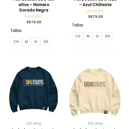
años – Número
– Azul Chillante
Dorado Negra
Valorado
$
679.00
con
Valorado
$
679.00
0
Tallas
con
de
0
5
Tallas
de
5
CH
M
G
XG
CH
M
G
XG
100 años
100 años