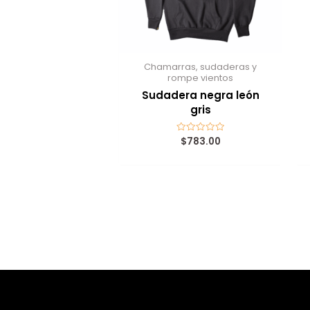
Chamarras, sudaderas y
rompe vientos
Sudadera negra león
gris
$
783.00
Valorado
con
0
de
5