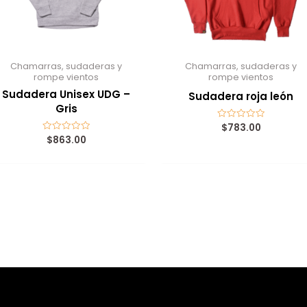
Chamarras, sudaderas y
Chamarras, sudaderas y
rompe vientos
rompe vientos
Sudadera Unisex UDG –
Sudadera roja león
Gris
$
783.00
Valorado
con
$
863.00
Valorado
0
con
de
0
5
de
5