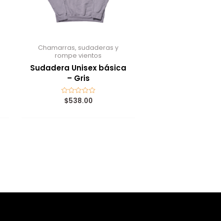
Chamarras, sudaderas y
rompe vientos
Sudadera Unisex básica
– Gris
$
538.00
Valorado
con
0
de
5