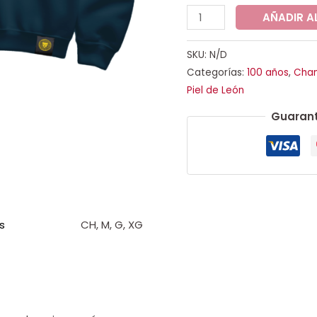
AÑADIR A
SKU:
N/D
Categorías:
100 años
,
Cham
Piel de León
Guarant
s
CH, M, G, XG