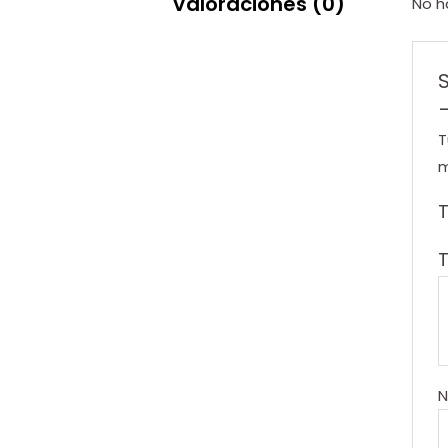
Valoraciones (0)
No h
T
m
T