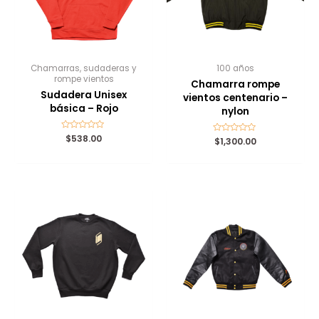
Chamarras, sudaderas y
100 años
rompe vientos
Chamarra rompe
Sudadera Unisex
vientos centenario –
básica – Rojo
nylon
Valorado
$
538.00
Valorado
$
1,300.00
con
con
0
0
de
de
5
5