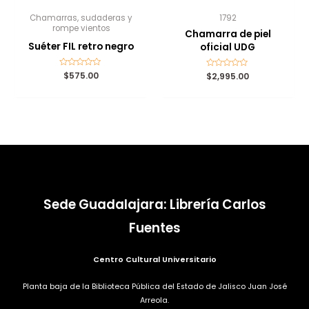
Chamarras, sudaderas y
1792
rompe vientos
Chamarra de piel
Suéter FIL retro negro
oficial UDG
Valorado
$
575.00
Valorado
$
2,995.00
con
con
0
0
de
de
5
5
Sede Guadalajara: Librería Carlos
Fuentes
Centro Cultural Universitario
Planta baja de la Biblioteca Pública del Estado de Jalisco Juan José
Arreola.