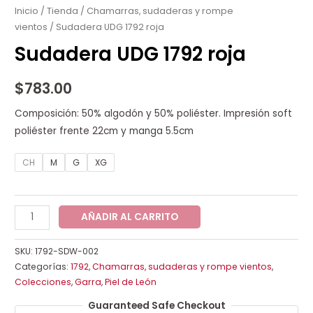
1792
Inicio
/
Tienda
/
Chamarras, sudaderas y rompe
vientos
/ Sudadera UDG 1792 roja
roja
cantidad
Sudadera UDG 1792 roja
$
783.00
Composición: 50% algodón y 50% poliéster. Impresión soft
poliéster frente 22cm y manga 5.5cm
CH
M
G
XG
AÑADIR AL CARRITO
SKU:
1792-SDW-002
Categorías:
1792
,
Chamarras, sudaderas y rompe vientos
,
Colecciones
,
Garra
,
Piel de León
Guaranteed Safe Checkout