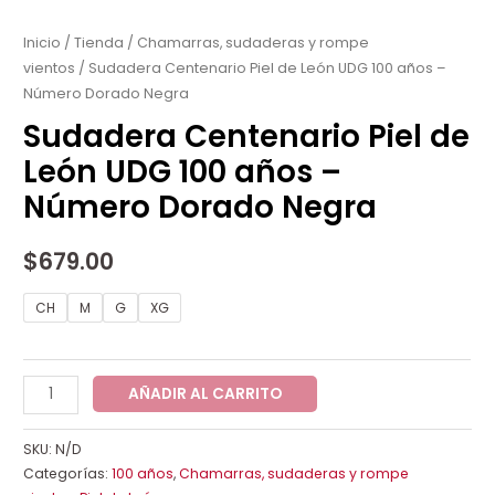
Centenario
Piel
Inicio
/
Tienda
/
Chamarras, sudaderas y rompe
vientos
/ Sudadera Centenario Piel de León UDG 100 años –
de
Número Dorado Negra
León
UDG
Sudadera Centenario Piel de
100
León UDG 100 años –
años
Número Dorado Negra
-
Número
$
679.00
Dorado
Negra
CH
M
G
XG
cantidad
AÑADIR AL CARRITO
SKU:
N/D
Categorías:
100 años
,
Chamarras, sudaderas y rompe