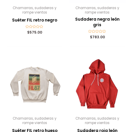
Chamarras, sudaderas y
Chamarras, sudaderas y
rompe vientos
rompe vientos
Sudadera negra león
Suéter FIL retro negro
gris
Valorado
$
575.00
con
Valorado
$
783.00
0
con
de
0
5
de
5
Chamarras, sudaderas y
Chamarras, sudaderas y
rompe vientos
rompe vientos
Suéter FIL retro hueso
Sudadera roja león