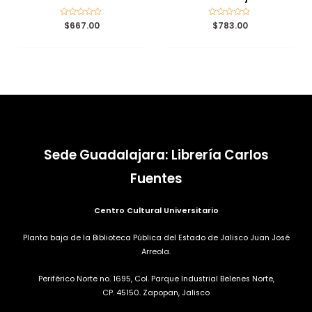
Valorado
$
667.00
Valorado
$
783.00
con
con
0
0
de
de
5
5
Sede Guadalajara: Librería Carlos
Fuentes
Centro Cultural Universitario
Planta baja de la Biblioteca Pública del Estado de Jalisco Juan José
Arreola.
Periférico Norte no. 1695, Col. Parque Industrial Belenes Norte,
CP. 45150. Zapopan, Jalisco