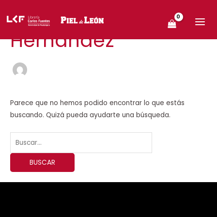
Ir
Buscar
MAIN
Fernando
al
por:
MEN
contenido
Hernández
Parece que no hemos podido encontrar lo que estás
buscando. Quizá pueda ayudarte una búsqueda.