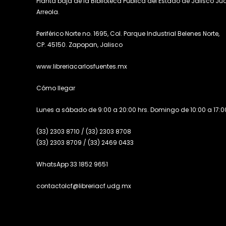
Planta baja de la Biblioteca Pública del Estado de Jalisco Ju
Arreola.
Periférico Norte no. 1695, Col. Parque Industrial Belenes Norte,
CP. 45150. Zapopan, Jalisco
www.libreriacarlosfuentes.mx
Cómo llegar
Lunes a sábado de 9:00 a 20:00 hrs. Domingo de 10:00 a 17:00
(33) 2303 8710
/
(33) 2303 8708
(33) 2303 8709
/
(33) 2469 0433
WhatsApp 33 1852 9651
contactolcf@libreriacf.udg.mx