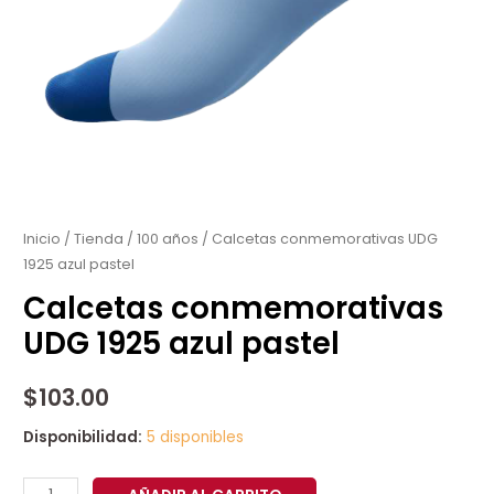
Calcetas
conmemorativas
UDG
Inicio
/
Tienda
/
100 años
/ Calcetas conmemorativas UDG
1925 azul pastel
1925
azul
Calcetas conmemorativas
pastel
UDG 1925 azul pastel
cantidad
$
103.00
Disponibilidad:
5 disponibles