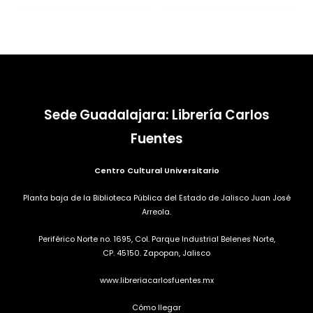
de
de
5
5
Sede Guadalajara: Librería Carlos
Fuentes
Centro Cultural Universitario
Planta baja de la Biblioteca Pública del Estado de Jalisco Juan José
Arreola.
Periférico Norte no. 1695, Col. Parque Industrial Belenes Norte,
CP. 45150. Zapopan, Jalisco
www.libreriacarlosfuentes.mx
Cómo llegar