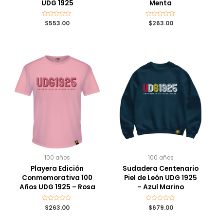
UDG 1925
Menta
Valorado
$
553.00
Valorado
$
263.00
con
con
0
0
de
de
5
5
100 años
100 años
Playera Edición
Sudadera Centenario
Conmemorativa 100
Piel de León UDG 1925
Años UDG 1925 – Rosa
– Azul Marino
Valorado
$
263.00
Valorado
$
679.00
con
con
0
0