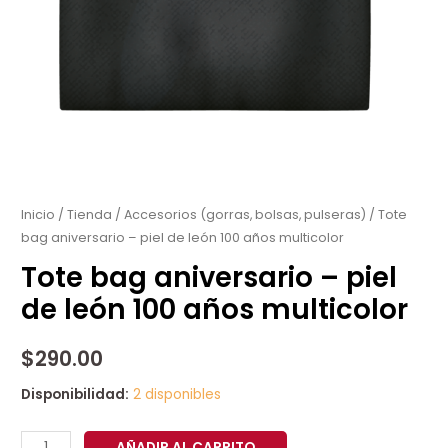
Tote
bag
aniversario
Inicio
/
Tienda
/
Accesorios (gorras, bolsas, pulseras)
/ Tote
bag aniversario – piel de león 100 años multicolor
–
piel
Tote bag aniversario – piel
de
de león 100 años multicolor
león
100
$
290.00
años
multicolor
Disponibilidad:
2 disponibles
cantidad
AÑADIR AL CARRITO