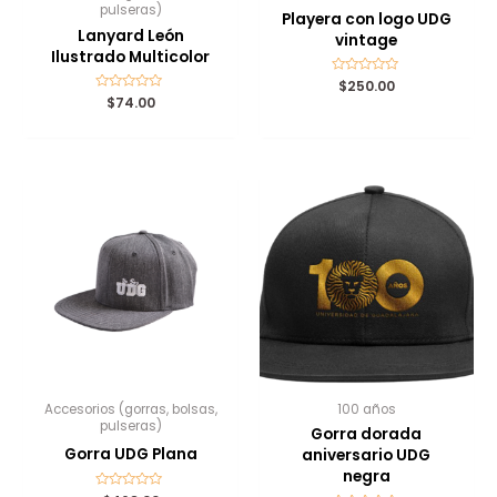
pulseras)
Playera con logo UDG
Lanyard León
vintage
Ilustrado Multicolor
Valorado
$
250.00
con
Valorado
$
74.00
0
con
de
0
5
de
5
Accesorios (gorras, bolsas,
100 años
pulseras)
Gorra dorada
Gorra UDG Plana
aniversario UDG
negra