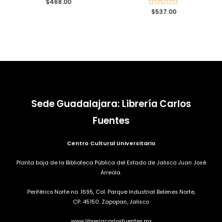
Valorado
$
468.00
con
Valorado
$
537.00
0
con
de
0
5
de
5
Sede Guadalajara: Librería Carlos
Fuentes
Centro Cultural Universitario
Planta baja de la Biblioteca Pública del Estado de Jalisco Juan José
Arreola.
Periférico Norte no. 1695, Col. Parque Industrial Belenes Norte,
CP. 45150. Zapopan, Jalisco
www.libreriacarlosfuentes.mx