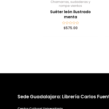
Chamarras, sudaderas y
rompe vientos
Suéter león ilustrado
menta
$
575.00
Valorado
con
0
de
5
Sede Guadalajara: Librería Carlos Fuen
Centro Cultural Universitario