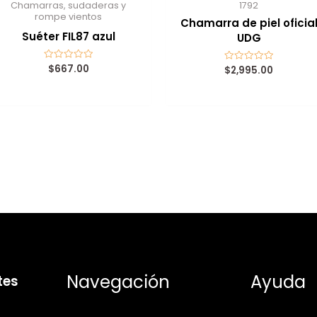
Chamarras, sudaderas y
1792
rompe vientos
Chamarra de piel oficia
Suéter FIL87 azul
UDG
$
667.00
Valorado
$
2,995.00
Valorado
con
con
0
0
de
de
5
5
Navegación
Ayuda
tes