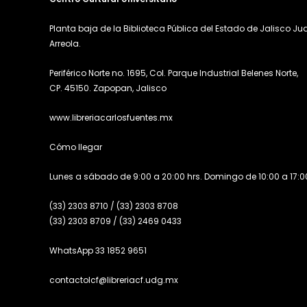
Planta baja de la Biblioteca Pública del Estado de Jalisco Ju
Arreola.
Periférico Norte no. 1695, Col. Parque Industrial Belenes Norte,
CP. 45150. Zapopan, Jalisco
www.libreriacarlosfuentes.mx
Cómo llegar
Lunes a sábado de 9:00 a 20:00 hrs. Domingo de 10:00 a 17:00
(33) 2303 8710
/
(33) 2303 8708
(33) 2303 8709
/
(33) 2469 0433
WhatsApp 33 1852 9651
contactolcf@libreriacf.udg.mx