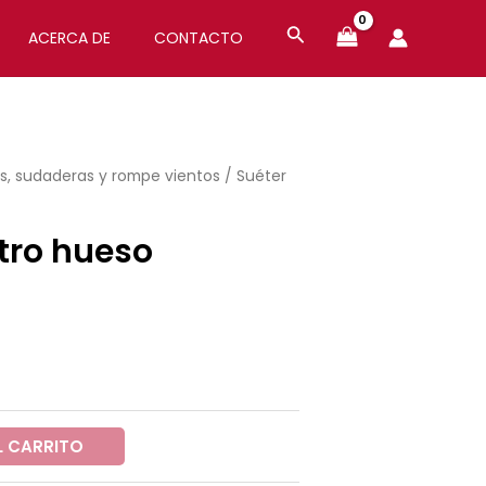
ACERCA DE
CONTACTO
, sudaderas y rompe vientos
/ Suéter
etro hueso
L CARRITO