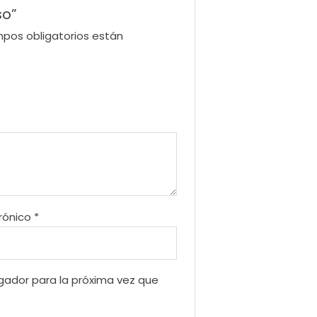
so”
pos obligatorios están
rónico
*
gador para la próxima vez que