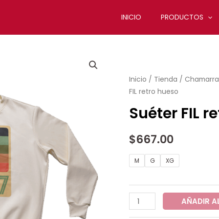
INICIO
PRODUCTOS
Suéter
FIL
Inicio
/
Tienda
/
Chamarras
retro
FIL retro hueso
hueso
cantidad
Suéter FIL r
$
667.00
M
G
XG
AÑADIR A