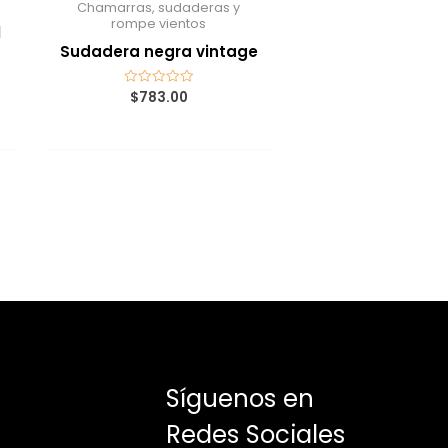
Chamarras, sudaderas y
rompe vientos
l
Sudadera negra vintage
$
783.00
Valorado
con
0
de
5
Síguenos en
Redes Sociales