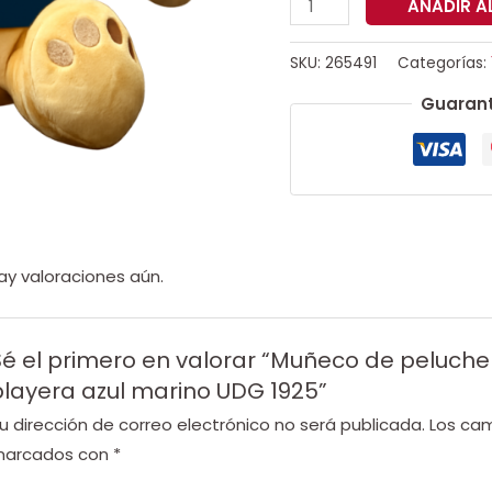
AÑADIR A
SKU:
265491
Categorías:
Guarant
ay valoraciones aún.
Sé el primero en valorar “Muñeco de peluch
playera azul marino UDG 1925”
u dirección de correo electrónico no será publicada.
Los cam
arcados con
*