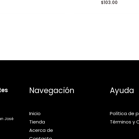
de
$
103.00
Valorado
5
con
0
de
5
Navegación
Ayuda
tes
Inicio
Política de 
an José
Tienda
Términos y 
Acerca de
Contacto