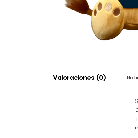
Valoraciones (0)
No h
T
m