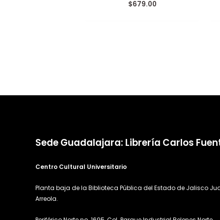
$
679.00
Valorado
con
0
de
5
Sede Guadalajara: Librería Carlos Fuen
Centro Cultural Universitario
Planta baja de la Biblioteca Pública del Estado de Jalisco Ju
Arreola.
Periférico Norte no. 1695, Col. Parque Industrial Belenes Norte,