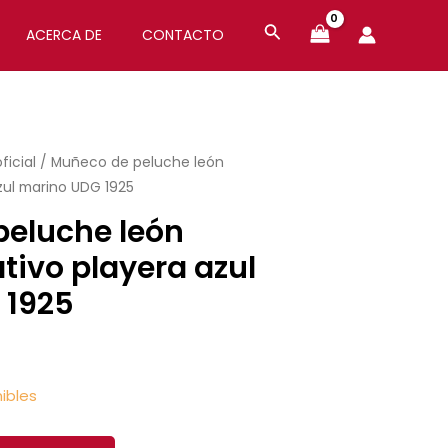
ACERCA DE
CONTACTO
ficial
/ Muñeco de peluche león
ul marino UDG 1925
eluche león
ivo playera azul
 1925
ibles