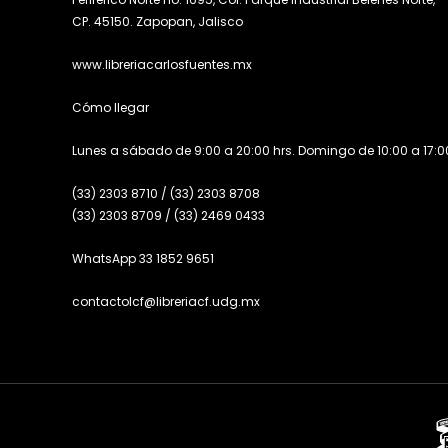
CP. 45150. Zapopan, Jalisco
www.libreriacarlosfuentes.mx
Cómo llegar
Lunes a sábado de 9:00 a 20:00 hrs. Domingo de 10:00 a 17:00
(33) 2303 8710
/
(33) 2303 8708
(33) 2303 8709
/
(33) 2469 0433
WhatsApp 33 1852 9651
contactolcf@libreriacf.udg.mx