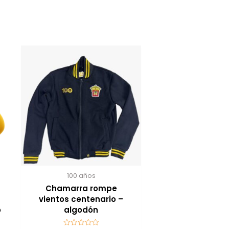
100 años
Chamarra rompe
vientos centenario –
o
algodón