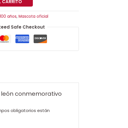
L CARRITO
100 años
,
Mascota oficial
eed Safe Checkout
e león conmemorativo
pos obligatorios están