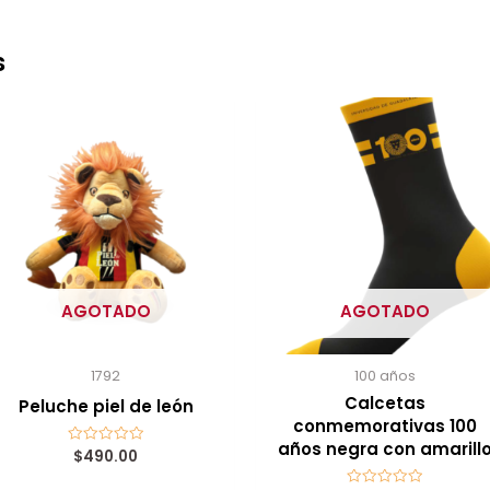
s
AGOTADO
AGOTADO
1792
100 años
Calcetas
Peluche piel de león
conmemorativas 100
años negra con amarill
$
490.00
Valorado
con
0