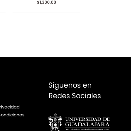
$
1,300.00
Valorado
con
0
de
5
Síguenos en
Redes Sociales
privacidad
Condiciones