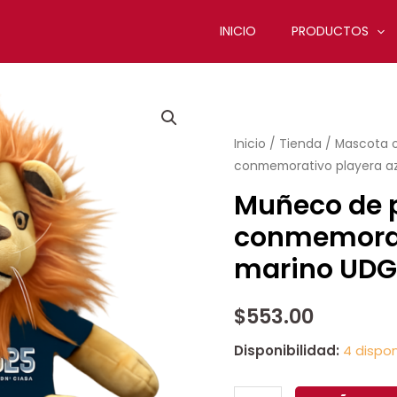
INICIO
PRODUCTOS
Muñeco
de
Inicio
/
Tienda
/
Mascota o
peluche
conmemorativo playera az
león
conmemorativo
Muñeco de p
playera
conmemorat
azul
marino UDG
marino
UDG
$
553.00
1925
cantidad
Disponibilidad:
4 dispon