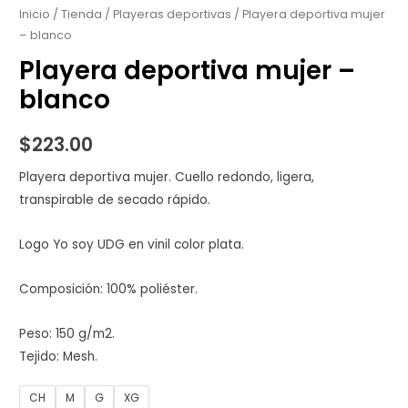
mujer
Inicio
/
Tienda
/
Playeras deportivas
/ Playera deportiva mujer
– blanco
-
blanco
Playera deportiva mujer –
cantidad
blanco
$
223.00
Playera deportiva mujer. Cuello redondo, ligera,
transpirable de secado rápido.
Logo Yo soy UDG en vinil color plata.
Composición: 100% poliéster.
Peso: 150 g/m2.
Tejido: Mesh.
CH
M
G
XG