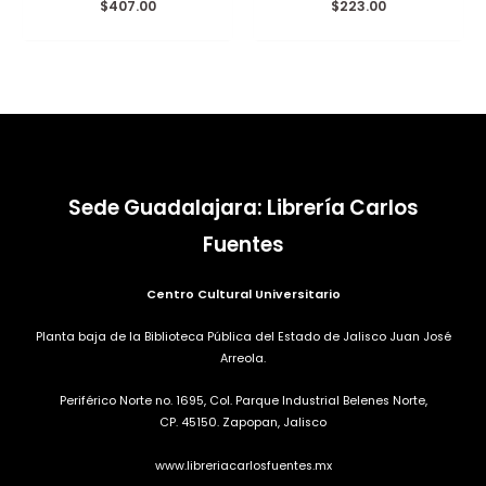
Valorado
$
407.00
Valorado
$
223.00
con
con
0
0
de
de
5
5
Sede Guadalajara: Librería Carlos
Fuentes
Centro Cultural Universitario
Planta baja de la Biblioteca Pública del Estado de Jalisco Juan José
Arreola.
Periférico Norte no. 1695, Col. Parque Industrial Belenes Norte,
CP. 45150. Zapopan, Jalisco
www.libreriacarlosfuentes.mx