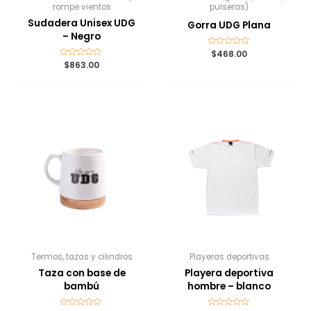
rompe vientos
pulseras)
Sudadera Unisex UDG
Gorra UDG Plana
– Negro
Valorado
$
468.00
con
Valorado
$
863.00
0
con
de
0
5
de
5
Termos, tazas y cilindros
Playeras deportivas
Taza con base de
Playera deportiva
bambú
hombre – blanco