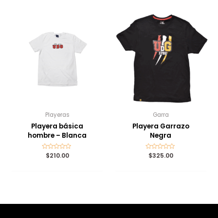
5
5
Playeras
Garra
Playera básica
Playera Garrazo
hombre – Blanca
Negra
Valorado
$
210.00
Valorado
$
325.00
con
con
0
0
de
de
5
5