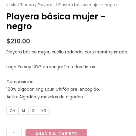
mujer
Inicio
/
Tienda
/
Playeras
/ Playera básica mujer – negro
-
Playera básica mujer –
negro
negro
cantidad
$
210.00
Playera básica mujer, cuello redondo, corte semi-ajustado.
Logo Yo soy UDG en serigrafía a dos tintas.
Composición:
100% algodón ring spun Chifón pre-encogido.
Anillo: Algodón y mezclas de algodón.
CH
M
G
XG
AÑADIR AL CARRITO