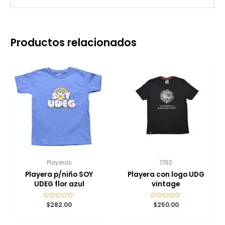
Productos relacionados
Playeras
1792
Playera p/niño SOY
Playera con logo UDG
UDEG flor azul
vintage
Valorado
$
282.00
Valorado
$
250.00
con
con
0
0
de
de