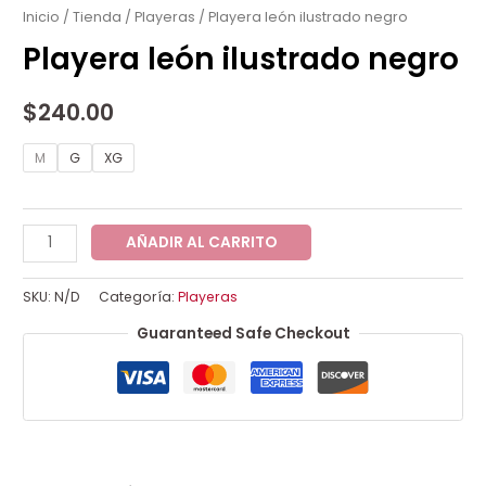
ilustrado
Inicio
/
Tienda
/
Playeras
/ Playera león ilustrado negro
negro
Playera león ilustrado negro
cantidad
$
240.00
M
G
XG
AÑADIR AL CARRITO
SKU:
N/D
Categoría:
Playeras
Guaranteed Safe Checkout