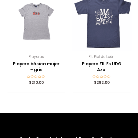
Playeras
FIL Piel de León
Playera básica mujer
Playera FIL Es UDG
– gris
Azul
Valorado
$
210.00
Valorado
$
282.00
con
con
0
0
de
de
5
5