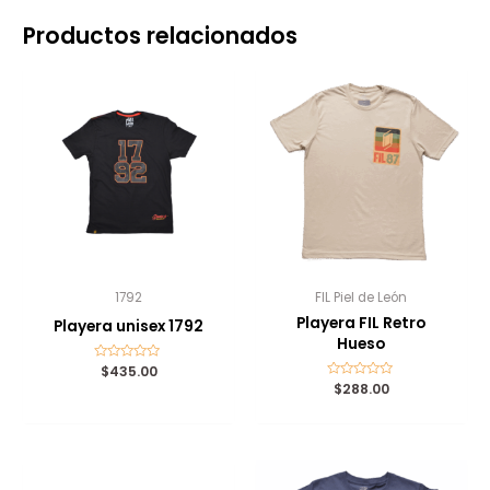
Productos relacionados
1792
FIL Piel de León
Playera FIL Retro
Playera unisex 1792
Hueso
Valorado
$
435.00
con
Valorado
$
288.00
0
con
de
0
5
de
5