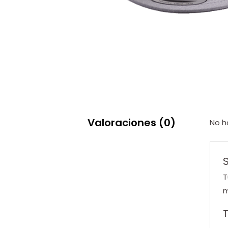
Valoraciones (0)
No h
T
m