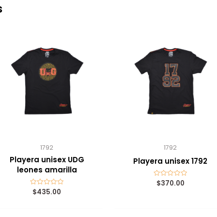
s
1792
1792
Playera unisex UDG
Playera unisex 1792
leones amarilla
$
370.00
Valorado
con
$
435.00
Valorado
0
con
de
0
5
de
5