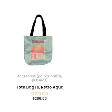
Accesorios (gorras, bolsas,
pulseras)
Tote Bag FIL Retro Aqua
$
286.00
Valorado
con
0
de
5