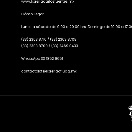
www.libreriacarlosfuentes.mx
Cómo llegar
Lunes a sábado de 9:00 a 20:00 hrs. Domingo de 10:00 a 17:00
(33) 2303 8710
/
(33) 2303 8708
(33) 2303 8709
/
(33) 2469 0433
WhatsApp 33 1852 9651
contactolcf@libreriacf.udg.mx