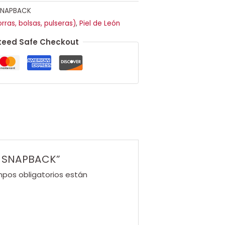
SNAPBACK
rras, bolsas, pulseras)
,
Piel de León
eed Safe Checkout
O SNAPBACK”
pos obligatorios están