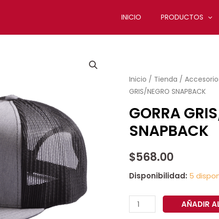
INICIO
PRODUCTOS
GORRA
GRIS/NEGRO
Inicio
/
Tienda
/
Accesorios
SNAPBACK
GRIS/NEGRO SNAPBACK
cantidad
GORRA GRI
SNAPBACK
$
568.00
Disponibilidad:
5 dispon
AÑADIR A