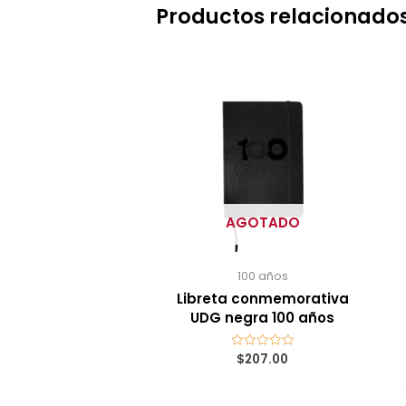
Productos relacionado
AGOTADO
100 años
Libreta conmemorativa
UDG negra 100 años
$
207.00
Valorado
con
0
de
5