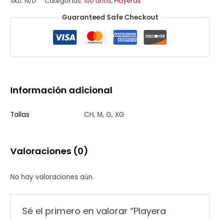
SKU:
N/D
Categorías:
100 años
,
Playeras
Guaranteed Safe Checkout
Información adicional
Tallas
CH, M, G, XG
Valoraciones (0)
No hay valoraciones aún.
Sé el primero en valorar “Playera