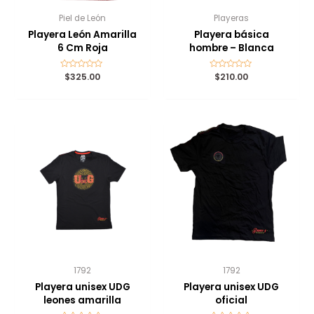
Piel de León
Playeras
Playera León Amarilla
Playera básica
6 Cm Roja
hombre – Blanca
Valorado
$
325.00
Valorado
$
210.00
con
con
0
0
de
de
5
5
1792
1792
Playera unisex UDG
Playera unisex UDG
leones amarilla
oficial