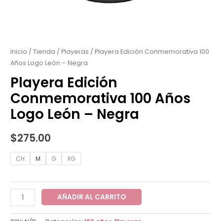
Playera
Edición
Conmemorativa
Inicio
/
Tienda
/
Playeras
/ Playera Edición Conmemorativa 100
Años Logo León – Negra
100
Años
Playera Edición
Logo
Conmemorativa 100 Años
León
Logo León – Negra
-
Negra
$
275.00
cantidad
CH
M
G
XG
AÑADIR AL CARRITO