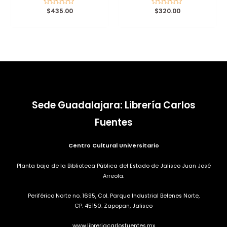
Valorado
$
435.00
Valorado
$
320.00
con
con
0
0
de
de
5
5
Sede Guadalajara: Librería Carlos
Fuentes
Centro Cultural Universitario
Planta baja de la Biblioteca Pública del Estado de Jalisco Juan José
Arreola.
Periférico Norte no. 1695, Col. Parque Industrial Belenes Norte,
CP. 45150. Zapopan, Jalisco
www.libreriacarlosfuentes.mx